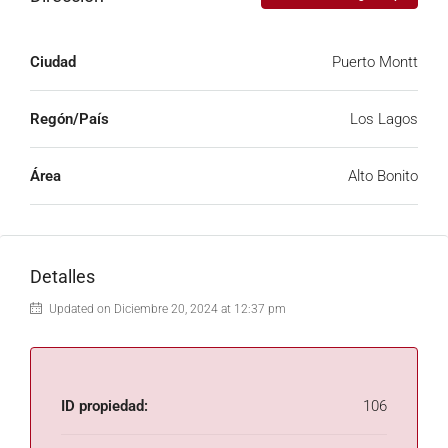
Terreno con topografía plana y limpio.
Ciudad
Puerto Montt
Buena conectividad y no se paga peaje.
Regón/País
Los Lagos
Con pago de contribuciones.
Área
Alto Bonito
Detalles
Updated on Diciembre 20, 2024 at 12:37 pm
ID propiedad:
106