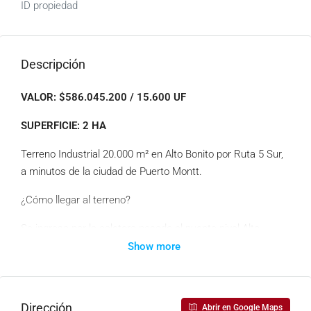
ID propiedad
Descripción
VALOR: $586.045.200 / 15.600 UF
SUPERFICIE: 2 HA
Terreno Industrial 20.000 m² en Alto Bonito por Ruta 5 Sur,
a minutos de la ciudad de Puerto Montt.
¿Cómo llegar al terreno?
Se ingresa por la caletera pasado el puente nivel Alto
Bonito, se ubica 800 m al interior aproximadamente, por
Show more
camino de ripio, colinda en 100 m con el camino vecinal y
200 m de fondo.
Dirección
Con factibilidad de luz trifásica y agua propia.
Abrir en Google Maps