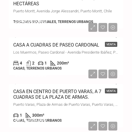
HECTÁREAS
Puerto Montt, Avenida Jorge Alessandri, Puerto Montt, Chile
$649,000,000
TERRENOS INDUSTRIALES, TERRENOS URBANOS
$16,701/UF
CASA A CUADRAS DE PASEO CARDONAL
VENTA
Los Muermos, Paseo Cardonal - Avenida Presidente Ibáñez, Puerto Montt, Chile
4
2
1
200
m²
CASAS, TERRENOS URBANOS
$950,000,000
CASA EN CENTRO DE PUERTO VARAS, A 7
VENTA
CUADRAS DE LA PLAZA DE ARMAS.
Puerto Varas, Plaza de Armas de Puerto Varas, Puerto Varas, Chile
1
300
m²
$610,000,000
CASAS, TERRENOS URBANOS
$15,850/UF