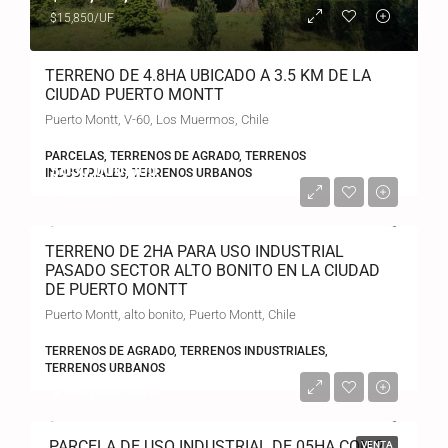
$15,850/UF
TERRENO DE 4.8HA UBICADO A 3.5 KM DE LA
CIUDAD PUERTO MONTT
Puerto Montt, V-60, Los Muermos, Chile
PARCELAS, TERRENOS DE AGRADO, TERRENOS
$650,000,000
INDUSTRIALES, TERRENOS URBANOS
$15,000/UF
TERRENO DE 2HA PARA USO INDUSTRIAL
PASADO SECTOR ALTO BONITO EN LA CIUDAD
DE PUERTO MONTT
Puerto Montt, alto bonito, Puerto Montt, Chile
TERRENOS DE AGRADO, TERRENOS INDUSTRIALES,
TERRENOS URBANOS
$140,000,000
PARCELA DE USO INDUSTRIAL DE 05HA CON 2
VENTA