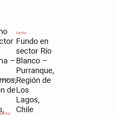
no
Venta
ctor
Fundo en
sector Río
ma –
Blanco –
Purranque,
mos,
Región de
6.000.000
n de
Los
Lagos,
s,
Chile