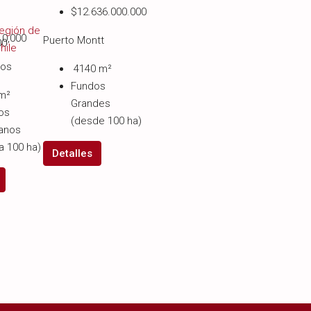
$12.636.000.000
10,000
Puerto Montt
00
mos
4140
m²
Fundos
m²
Grandes
os
(desde 100 ha)
anos
a 100 ha)
Detalles