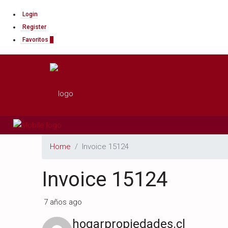
Login
Register
Favoritos
0
Home
Invoice 15124
Invoice 15124
7 años ago
hogarpropiedades.cl