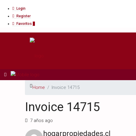
Login
Register
Favoritos
0
Home
Invoice 14715
Invoice 14715
7 años ago
hogarpropiedades.cl