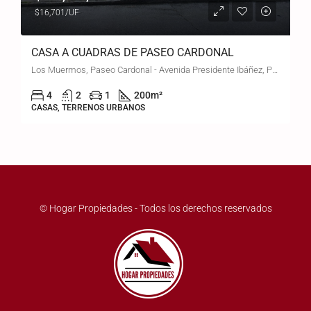
$16,701/UF
CASA A CUADRAS DE PASEO CARDONAL
Los Muermos, Paseo Cardonal - Avenida Presidente Ibáñez, Puerto Montt, Chile
4
2
1
200
m²
CASAS, TERRENOS URBANOS
© Hogar Propiedades - Todos los derechos reservados